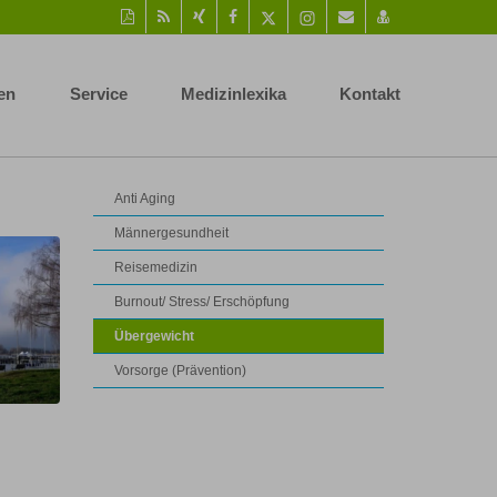
Diese
RSS-
Auf
Auf
Auf
Instagram-
Per
vCard
Seite
Feed
Xing
Facebook
Twitter
Seite
Mail
speichern
als
mitteilen
teilen
teilen
aufrufen
empfehlen
PDF
en
Service
Medizinlexika
Kontakt
drucken
Anti Aging
Männergesundheit
Reisemedizin
Burnout/ Stress/ Erschöpfung
Übergewicht
Vorsorge (Prävention)