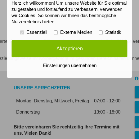
Herzlich willkommen! Um unsere Website für Sie optimal
zu gestalten und fortlaufend zu verbessern, verwenden
wir Cookies. So können wir Ihnen das bestmögliche
Nutzererlebnis bieten.
Essenziell
Externe Medien
Statistik
ierte Vorgehensweise Diätschäden und frustrierende
Jojo-Effekte v
Akzeptieren
ziehungsweise Ihr Körpergewicht im gesunden Bereich halten könne
Einstellungen übernehmen
UNSERE SPRECHZEITEN
Montag, Dienstag, Mittwoch, Freitag
07:00 - 12:00
Donnerstag
13:00 - 18:00
Bitte vereinbaren Sie rechtzeitig Ihre Termine mit
uns.
Vielen Dank!