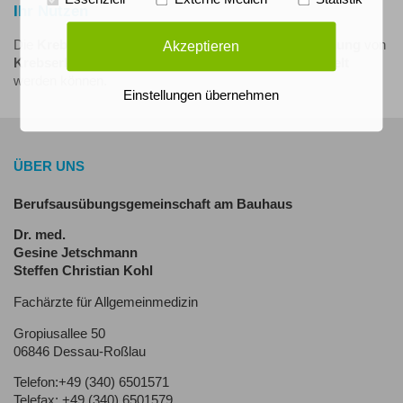
Ihr Nutzen
Die
Krebsvorsorge
ermöglicht die
frühzeitige Erkennung
von
Akzeptieren
Krebse
rkrankungen
,
so dass sie
rechtzeitig behandelt
werden können.
Einstellungen übernehmen
ÜBER UNS
Berufsausübungsgemeinschaft am Bauhaus
Dr. med.
Gesine Jetschmann
Steffen Christian Kohl
Fachärzte für Allgemeinmedizin
Gropiusallee 50
06846 Dessau-Roßlau
Telefon:+49 (340) 6501571
Telefax: +49 (340) 6501579