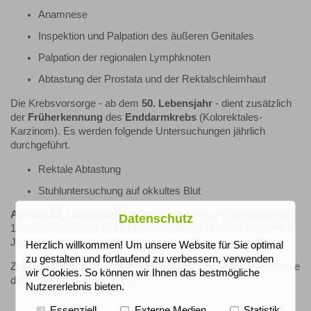
Anamnese
Inspektion und Palpation des äußeren Genitales
Palpation der regionalen Lymphknoten
Abtastung der Prostata und der Rektalschleimhaut
Die Krebsvorsorge - ab dem
50. Lebensjahr
- dient zusätzlich
der
Früherkennung
des
Enddarmkrebs
(Kolorektales-
Karzinom). Es werden folgende Untersuchungen jährlich
durchgeführt.
Rektale Abtastung
Stuhluntersuchung auf okkultes Blut
Ab dem 55. Lebensjahr
kann wahlweise eine Koloskopie (alle
Datenschutz
10 Jahre) oder eine Stuhluntersuchung auf okkultes Blut (alle 2
Jahre) durchgeführt werden.
Herzlich willkommen! Um unsere Website für Sie optimal
zu gestalten und fortlaufend zu verbessern, verwenden
Zur Optimierung Ihrer Krebsvorsorge bieten wir Ihnen innovative
wir Cookies. So können wir Ihnen das bestmögliche
diagnostische Leistungen an.
Nutzererlebnis bieten.
Essenziell
Externe Medien
Statistik