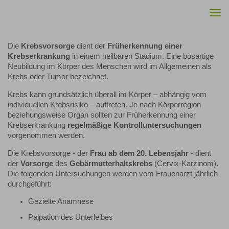
Togg
navi
Die
Krebsvorsorge
dient der
Früherkennung einer
Krebserkrankung
in einem heilbaren Stadium. Eine bösartige
Neubildung im Körper des Menschen wird im Allgemeinen als
Krebs oder Tumor bezeichnet.
Krebs kann grundsätzlich überall im Körper – abhängig vom
individuellen Krebsrisiko – auftreten. Je nach Körperregion
beziehungsweise Organ sollten zur Früherkennung einer
Krebserkrankung
regelmäßige Kontrolluntersuchungen
vorgenommen werden.
Die Krebsvorsorge - der
Frau ab
dem 20. Lebensjahr
- dient
der
Vorsorge
des
Gebärmutterhaltskrebs
(Cervix-Karzinom).
Die folgenden Untersuchungen werden vom Frauenarzt jährlich
durchgeführt:
Gezielte Anamnese
Palpation des Unterleibes