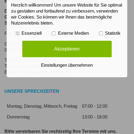
Berufsausübungsgemeinschaft am Bauhaus
Herzlich willkommen! Um unsere Website für Sie optimal
zu gestalten und fortlaufend zu verbessern, verwenden
Dr. med.
wir Cookies. So können wir Ihnen das bestmögliche
Gesine Jetschmann
Nutzererlebnis bieten.
Steffen Christian Kohl
Essenziell
Externe Medien
Statistik
Fachärzte für Allgemeinmedizin
Gropiusallee 50
Akzeptieren
06846 Dessau-Roßlau
Telefon:+49 (340) 6501571
Einstellungen übernehmen
Telefax: +49 (340) 6501579
E-Mail: info@hausarzt-dessau.de
UNSERE SPRECHZEITEN
Montag, Dienstag, Mittwoch, Freitag
07:00 - 12:00
Donnerstag
13:00 - 18:00
Bitte vereinbaren Sie rechtzeitig Ihre Termine mit uns.