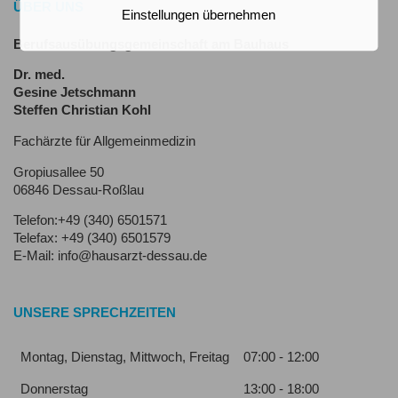
ÜBER UNS
Einstellungen übernehmen
Berufsausübungsgemeinschaft am Bauhaus
Dr. med.
Gesine Jetschmann
Steffen Christian Kohl
Fachärzte für Allgemeinmedizin
Gropiusallee 50
06846 Dessau-Roßlau
Telefon:+49 (340) 6501571
Telefax: +49 (340) 6501579
E-Mail: info@hausarzt-dessau.de
UNSERE SPRECHZEITEN
Montag, Dienstag, Mittwoch, Freitag
07:00 - 12:00
Donnerstag
13:00 - 18:00