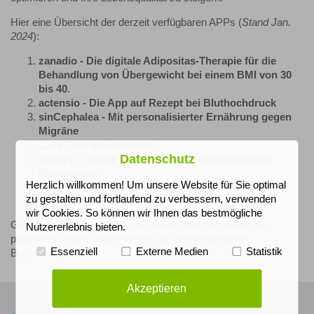
Hier eine Übersicht der derzeit verfügbaren APPs (
Stand Jan.
2024
):
zanadio - Die digitale Adipositas-Therapie für die
Behandlung von Übergewicht bei einem BMI von 30
bis 40
.
actensio - Die App auf Rezept
bei
Bluthochdruck
sinCephalea - Mit
personalisierter
Ernährung
gegen
Migräne
Cara Care bei
Reizdarm
Datenschutz
Selfapy - Online-Unterstützung
bei
psychischen
Belastungen
Herzlich willkommen! Um unsere Website für Sie optimal
ViViRA
bei
Rückenschmerzen
zu gestalten und fortlaufend zu verbessern, verwenden
somnio
bei
Schlafstörungen
wir Cookies. So können wir Ihnen das bestmögliche
Gerne verordnen wir Ihnen auf Basis Ihrer Diagnose das
Nutzererlebnis bieten.
passende Rezept und ergänzen so Ihre persönliche
Essenziell
Externe Medien
Statistik
Behandlung.
Akzeptieren