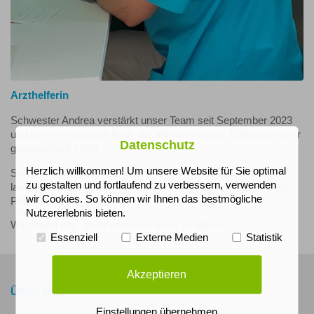
Arzthelferin
Schwester Andrea verstärkt unser Team seit September 2023
und ist eine erfahrene Kraft, die alle anfallenden Tätigkeiten sehr
Datenschutz
gewissenhaft erfüllt.
Herzlich willkommen! Um unsere Website für Sie optimal
Sie ist ausgebildete Arzthelferin und u.a. Impfassistentin mit
zu gestalten und fortlaufend zu verbessern, verwenden
langjähriger Berufserfahrung in einer allgemeinmedizinischen
wir Cookies. So können wir Ihnen das bestmögliche
Praxis.
Nutzererlebnis bieten.
Wir freuen uns, sie in unserem Team zu haben.
Essenziell
Externe Medien
Statistik
Akzeptieren
ÜBER UNS
Einstellungen übernehmen