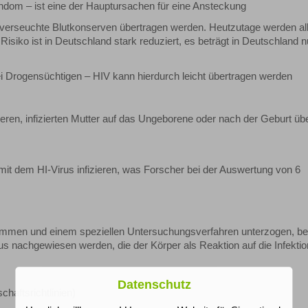
dom – ist eine der Hauptursachen für eine Ansteckung
ch verseuchte Blutkonserven übertragen werden. Heutzutage werden al
isiko ist in Deutschland stark reduziert, es beträgt in Deutschland n
 Drogensüchtigen – HIV kann hierdurch leicht übertragen werden
en, infizierten Mutter auf das Ungeborene oder nach der Geburt übe
 mit dem HI-Virus infizieren, was Forscher bei der Auswertung von 6
nommen und einem speziellen Untersuchungsverfahren unterzogen, be
 nachgewiesen werden, die der Körper als Reaktion auf die Infektion
Datenschutz
haftsrichtlinien)