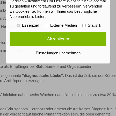
Herzlich willkommen! Um unsere Website für Sie optimal
hlechtsverkehr
zu gestalten und fortlaufend zu verbessern, verwenden
unbekannten Partnern
wir Cookies. So können wir Ihnen das bestmögliche
Nutzererlebnis bieten.
im Ausland durchgeführt wurden
Essenziell
Externe Medien
Statistik
er Nachtschweiß
Akzeptieren
llungen
n mit Atemnot
Einstellungen übernehmen
ise als Empfänger bei Blut-, Samen- und Organspenden
ie sogenannte
"diagnostische Lücke"
. Das ist die Zeit, die der Körper
re Antikörper zu erzeugen.
V-Infektion daher sechs Wochen nach Neuinfektion nur zu etwa 80 %
f das Virusgenom – ergänzt oder ersetzt die Antikörper-Diagnostik z
 der Verdacht auf frische Primärinfektion sein, die oben genannte