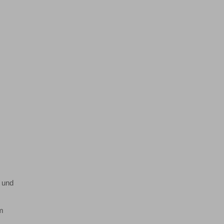
 und
um