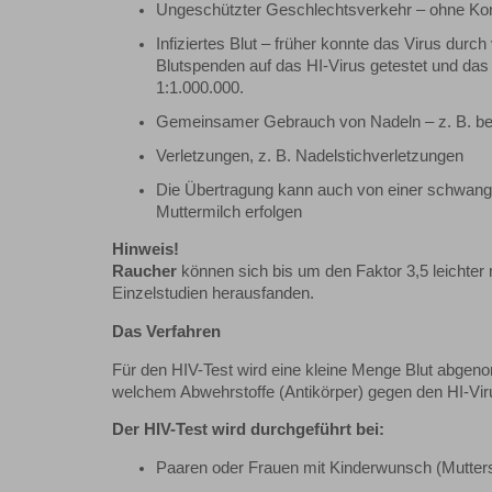
Ungeschützter Geschlechtsverkehr – ohne Kon
Infiziertes Blut – früher konnte das Virus dur
Blutspenden auf das HI-Virus getestet und das R
1:1.000.000.
Gemeinsamer Gebrauch von Nadeln – z. B. bei
Verletzungen, z. B. Nadelstichverletzungen
Die Übertragung kann auch von einer schwanger
Muttermilch erfolgen
Hinweis!
Raucher
können sich bis um den Faktor 3,5 leichter
Einzelstudien herausfanden.
Das Verfahren
Für den HIV-Test wird eine kleine Menge Blut abge
welchem Abwehrstoffe (Antikörper) gegen den HI-Virus
Der HIV-Test wird durchgeführt bei:
Paaren oder Frauen mit Kinderwunsch (Muttersc