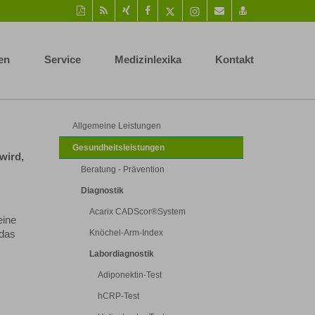
Diese
RSS-
Auf
Auf
Auf
Instagram-
Per
vCard
Seite
Feed
Xing
Facebook
Twitter
Seite
Mail
speichern
als
mitteilen
teilen
teilen
aufrufen
empfehlen
PDF
en
Service
Medizinlexika
Kontakt
drucken
Allgemeine Leistungen
Gesundheitsleistungen
wird,
Beratung - Prävention
Diagnostik
Acarix CADScor®System
eine
Knöchel-Arm-Index
 das
Labordiagnostik
Adiponektin-Test
hCRP-Test