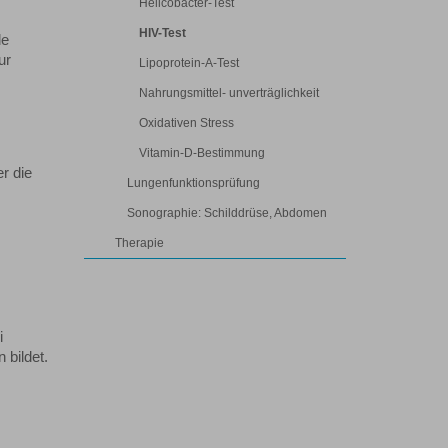
Helicobacter-Test
HIV-Test
le
ur
Lipoprotein-A-Test
Nahrungsmittel- unverträglichkeit
Oxidativen Stress
Vitamin-D-Bestimmung
r die
Lungenfunktionsprüfung
Sonographie: Schilddrüse, Abdomen
Therapie
i
 bildet.