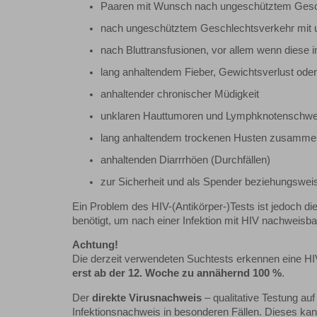
Paaren mit Wunsch nach ungeschütztem Gesc
nach ungeschütztem Geschlechtsverkehr mit 
nach Bluttransfusionen, vor allem wenn diese 
lang anhaltendem Fieber, Gewichtsverlust od
anhaltender chronischer Müdigkeit
unklaren Hauttumoren und Lymphknotenschwe
lang anhaltendem trockenen Husten zusamme
anhaltenden Diarrrhöen (Durchfällen)
zur Sicherheit und als Spender beziehungswe
Ein Problem des HIV-(Antikörper-)Tests ist jedoch d
benötigt, um nach einer Infektion mit HIV nachweisba
Achtung!
Die derzeit verwendeten Suchtests erkennen eine HI
erst ab der 12. Woche zu annähernd 100 %
.
Der
direkte Virusnachweis
– qualitative Testung au
Infektionsnachweis in besonderen Fällen. Dieses kann