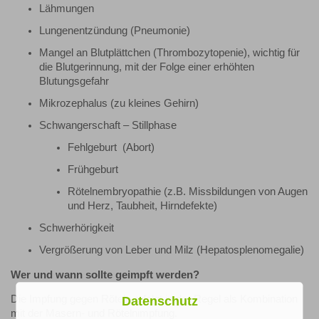
Lähmungen
Lungenentzündung (Pneumonie)
Mangel an Blutplättchen (Thrombozytopenie), wichtig für
die Blutgerinnung, mit der Folge einer erhöhten
Blutungsgefahr
Mikrozephalus (zu kleines Gehirn)
Schwangerschaft – Stillphase
Fehlgeburt (Abort)
Frühgeburt
Rötelnembryopathie (z.B. Missbildungen von Augen
und Herz, Taubheit, Hirndefekte)
Schwerhörigkeit
Vergrößerung von Leber und Milz (Hepatosplenomegalie)
Wer und wann sollte geimpft werden?
Die Impfung gegen Röteln erfolgt in der Regel als Kombination
Datenschutz
mit der Masern- und Rötelnimpfung.