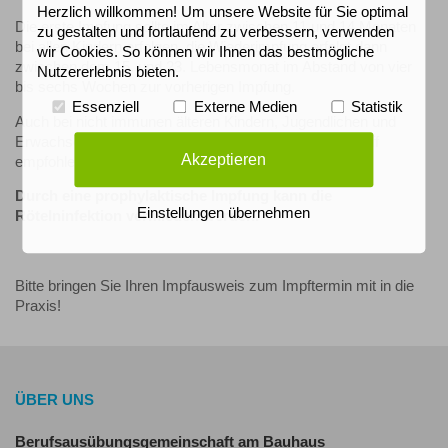
Herzlich willkommen! Um unsere Website für Sie optimal
Die erste Impfung sollte im Alter zwischen 11 und 14 Monaten
zu gestalten und fortlaufend zu verbessern, verwenden
bei allen Kindern erfolgen, die Wiederimpfung erfolgt dann
wir Cookies. So können wir Ihnen das bestmögliche
zwischen dem 15. und 23. Lebensmonat im Abstand von vier
Nutzererlebnis bieten.
bis sechs Wochen zur vorherigen Impfung.
Essenziell
Externe Medien
Statistik
Auch bei nicht immunen älteren Kindern, Jugendlichen und
Erwachsenen wird der Masern-Mumps-Röteln-Impfstoff
Akzeptieren
empfohlen.
Durch eine prophylaktische Impfung kann die
Einstellungen übernehmen
Rötelninfektion vermieden werden.
Bitte bringen Sie Ihren Impfausweis zum Impftermin mit in die
Praxis!
ÜBER UNS
Berufsausübungsgemeinschaft am Bauhaus