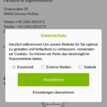
Fachärzte für Allgemeinmedizin
Gropiusallee 50
06846 Dessau-Roßlau
Telefon:+49 (340) 6501571
Telefax: +49 (340) 6501579
E-Mail: info@hausarzt-dessau.de
Datenschutz
Herzlich willkommen! Um unsere Website für Sie optimal
UNSERE SPRECHZEITEN
zu gestalten und fortlaufend zu verbessern, verwenden
wir Cookies. So können wir Ihnen das bestmögliche
Montag, Dienstag, Mittwoch, Freitag
07:00 - 12:00
Nutzererlebnis bieten.
Essenziell
Externe Medien
Statistik
Donnerstag
13:00 - 18:00
Bitte vereinbaren Sie rechtzeitig Ihre Termine mit uns.
Akzeptieren
Vielen Dank!
Einstellungen übernehmen