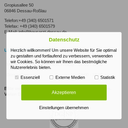
Gropiusallee 50
06846 Dessau-Roßlau
Telefon:+49 (340) 6501571
Telefax: +49 (340) 6501579
E-Mail: info@hausarzt-dessau.de
Datenschutz
UNSERE SPRECHZEITEN
Herzlich willkommen! Um unsere Website für Sie optimal
zu gestalten und fortlaufend zu verbessern, verwenden
wir Cookies. So können wir Ihnen das bestmögliche
Montag, Dienstag, Mittwoch, Freitag
07:00 - 12:00
Nutzererlebnis bieten.
Donnerstag
13:00 - 18:00
Essenziell
Externe Medien
Statistik
Bitte vereinbaren Sie rechtzeitig Ihre Termine mit uns.
Akzeptieren
Vielen Dank!
Einstellungen übernehmen